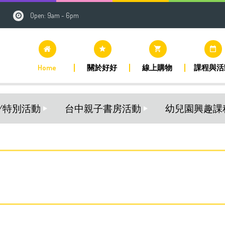
Open: 9am - 6pm
grade
shopping_cart
date_range
Home
關於好好
線上購物
課程與活
/特別活動
台中親子書房活動
幼兒園興趣課