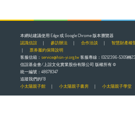
本網站建議使用 Edge 或 Google Chrome 版本瀏覽器
認識信誼
｜
參訪辦法
｜
合作洽談
｜
智慧財產權
｜
票券履約保障說明
客服信箱：
service@hsin-yi.org.tw
客服專線：(02)2396-5305轉23
信誼基金會/上誼文化實業股份有限公司 版權所有 ©
統一編號：48678347
追蹤我們的FB
小太陽親子館
｜
小太陽親子書房
｜
小太陽親子學堂