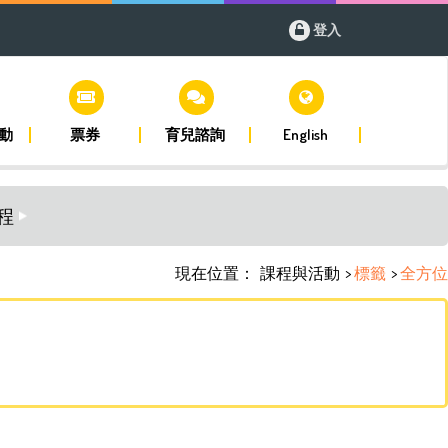
登入
動
票券
育兒諮詢
English
程
現在位置：
課程與活動
>
標籤
>
全方位