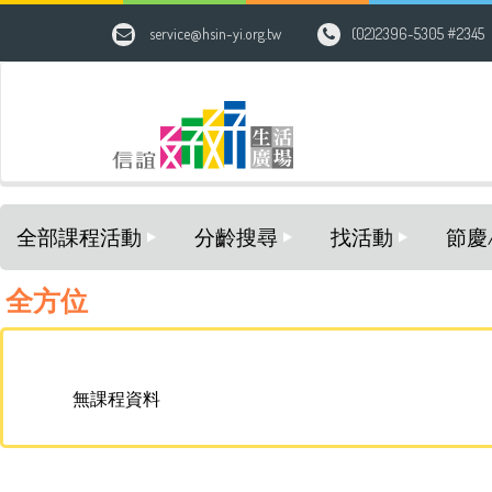
HOME > 小太陽親子學堂
service@hsin-yi.org.tw
(02)2396-5305 #2345
全部課程活動
分齡搜尋
找活動
節慶
全方位
無課程資料