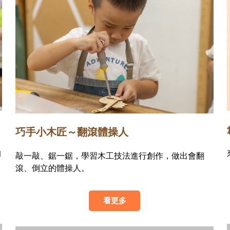
巧手小木匠～翻滾體操人
的
敲一敲、鋸一鋸，學習木工技法進行創作，做出會翻
滾、倒立的體操人。
看更多