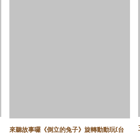
來聽故事囉《倒立的兔子》旋轉動動玩(台