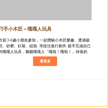
巧手小木匠～嘎嘎人玩具
~6歲小朋友參加，一起體驗小木匠樂趣。透過鋸
切、砂磨、釘敲、組裝…等技法進行創作. 親手完成自己
的嘎嘎人玩具，聽聽嘎嘎人「嘎啦！嘎啦！」掉落的聲
音～
看更多