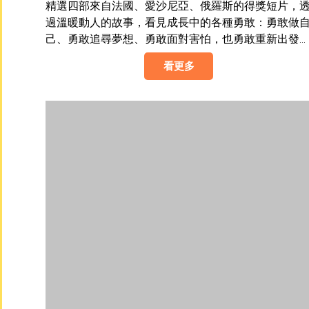
精選四部來自法國、愛沙尼亞、俄羅斯的得獎短片，
過溫暖動人的故事，看見成長中的各種勇敢：勇敢做
己、勇敢追尋夢想、勇敢面對害怕，也勇敢重新出發
一起在觀影與互動中，陪伴孩子發現屬於自己的勇氣
看更多