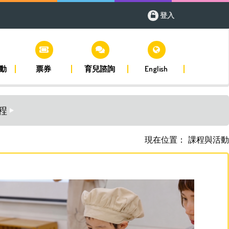
登入
動
票券
育兒諮詢
English
程
現在位置：
課程與活動