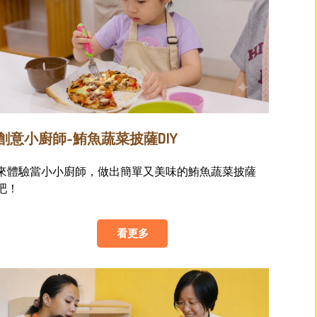
創意小廚師~鮪魚蔬菜披薩DIY
來體驗當小小廚師，做出簡單又美味的鮪魚蔬菜披薩
吧！
看更多