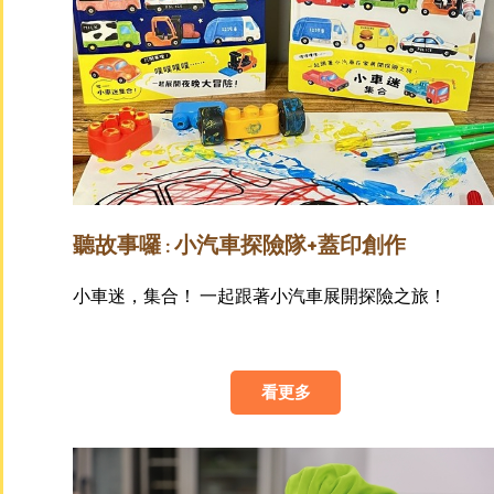
聽故事囉 : 小汽車探險隊+蓋印創作
小車迷，集合！ 一起跟著小汽車展開探險之旅！
看更多