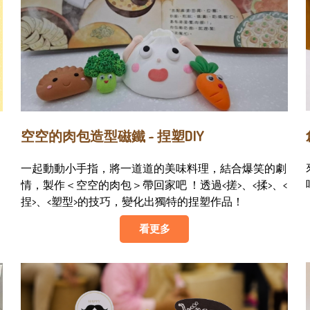
空空的肉包造型磁鐵 ~ 捏塑DIY
！
一起動動小手指，將一道道的美味料理，結合爆笑的劇
情，製作＜空空的肉包＞帶回家吧 ！透過<搓>、<揉>、<
捏>、<塑型>的技巧，變化出獨特的捏塑作品！
看更多