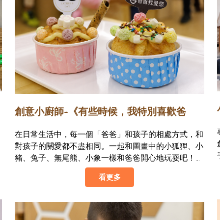
創意小廚師~《有些時候，我特別喜歡爸
爸》杯子蛋糕DIY
在日常生活中，每一個「爸爸」和孩子的相處方式，和
對孩子的關愛都不盡相同。一起和圖畫中的小狐狸、小
豬、兔子、無尾熊、小象一樣和爸爸開心地玩耍吧！在
八月的最後留下甜蜜蜜的回憶，邀請小寶貝變成小小廚
看更多
師，做一個繽紛的杯子蛋糕送給爸爸！