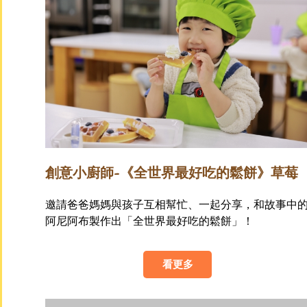
創意小廚師~《全世界最好吃的鬆餅》草莓
果醬鬆餅
邀請爸爸媽媽與孩子互相幫忙、一起分享，和故事中
阿尼阿布製作出「全世界最好吃的鬆餅」！
看更多