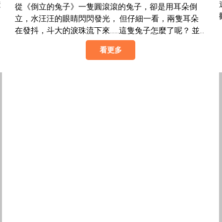
透
中場)
從《倒立的兔子》一隻圓滾滾的兔子，卻是用耳朵倒
自
立，水汪汪的眼睛閃閃發光， 但仔細一看，兩隻耳朵
。
在發抖，斗大的淚珠流下來……這隻兔子怎麼了呢？ 並
！
親手製作一個可以旋轉的「倒立兔」，在轉動之間，看
看更多
見上下翻轉的驚喜畫面✨