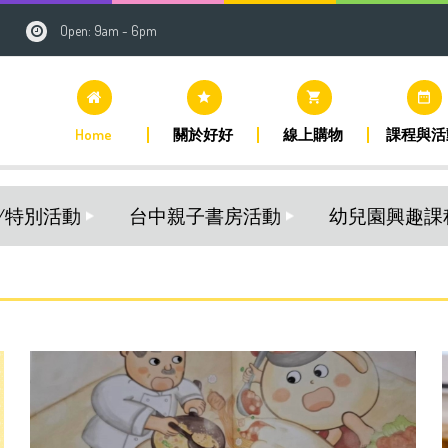
Open: 9am - 6pm
grade
shopping_cart
date_range
Home
關於好好
線上購物
課程與活
/特別活動
台中親子書房活動
幼兒園興趣課