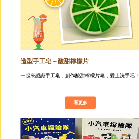
造型手工皂～酸甜檸檬片
一起來認識手工皂，創作酸甜檸檬片皂，愛上洗手吧
看更多