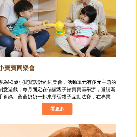
小寶寶同樂會
專為1-3歲小寶寶設計的同樂會，活動單元有多元主題的
創意遊戲，每月固定在信誼親子館寶寶區舉辦，邀請新
手爸媽、爺爺奶奶一起來學習親子互動法寶，在專業老
師的帶領中，讓停不下來的小寶寶, 也可以開始專注學
看更多
習。