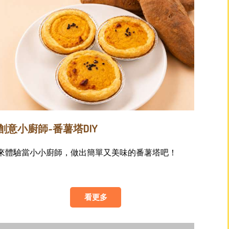
創意小廚師~番薯塔DIY
來體驗當小小廚師，做出簡單又美味的番薯塔吧！
看更多