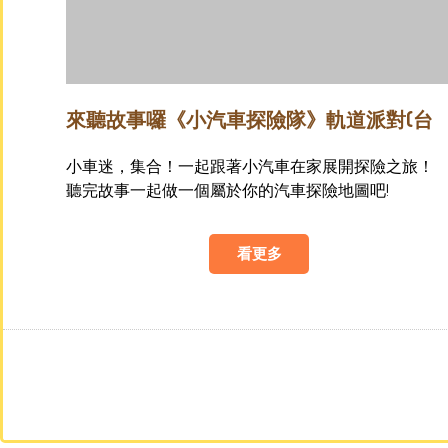
來聽故事囉《小汽車探險隊》軌道派對(台
中場)
小車迷，集合！一起跟著小汽車在家展開探險之旅！
聽完故事一起做一個屬於你的汽車探險地圖吧!
看更多