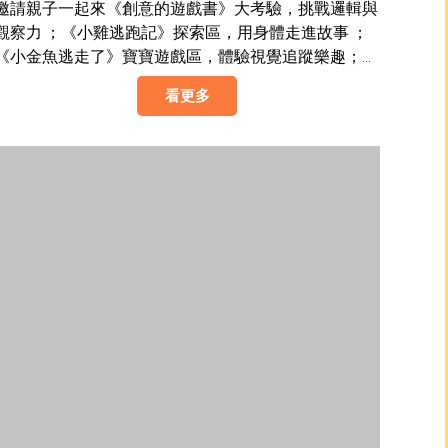
考驗 (台中場)
邀請親子一起來《創意的遊戲書》大考驗，挑戰邏輯與
觀察力 ；《小雞逃跑記》探索區，用身體走進故事 ；
《小金魚逃走了》寶寶遊戲區，體驗視覺追蹤樂趣；現
場還有說故事、創意DIY，陪你打開感官、動手動腦挑
看更多
戰極限，享受最棒的親子時光。