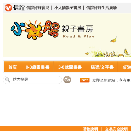
信誼好好育兒
│
小太陽親子書房
│
信誼好好生活廣場
首頁
0-3歲圖畫書
3-8歲圖畫書
橋梁/文字書
桌
立即至新網站，享有更
│
購物說明
│
交易安全說明