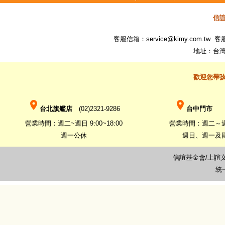
信
客服信箱：
service@kimy.com.tw
客服專
地址：台灣
歡迎您帶
place
place
台北旗艦店
(02)2321-9286
台中門市
(0
營業時間：週二~週日 9:00~18:00
營業時間：週二～週六 
週一公休
週日、週一及
信誼基金會/上誼
統一