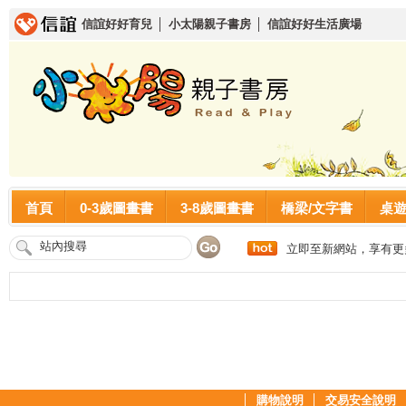
信誼好好育兒
│
小太陽親子書房
│
信誼好好生活廣場
首頁
0-3歲圖畫書
3-8歲圖畫書
橋梁/文字書
桌
立即至新網站，享有更
│
購物說明
│
交易安全說明