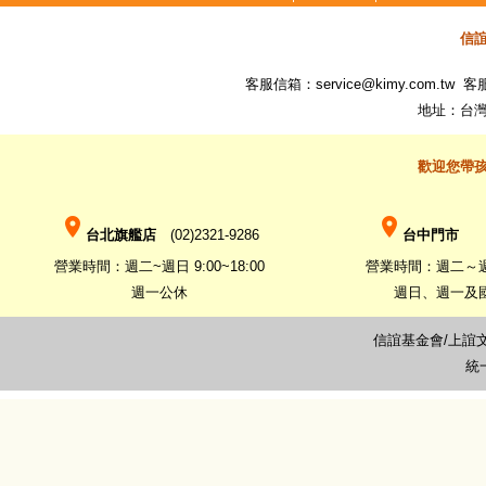
信
客服信箱：
service@kimy.com.tw
客服專
地址：台灣
歡迎您帶
place
place
台北旗艦店
(02)2321-9286
台中門市
(0
營業時間：週二~週日 9:00~18:00
營業時間：週二～週六 
週一公休
週日、週一及
信誼基金會/上誼
統一