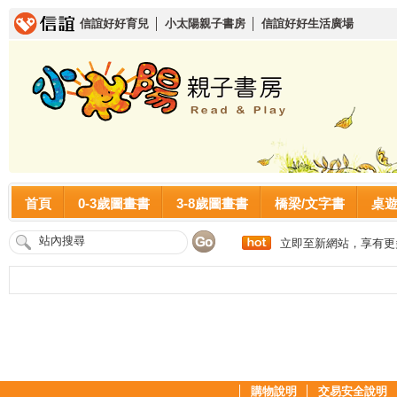
信誼好好育兒
│
小太陽親子書房
│
信誼好好生活廣場
首頁
0-3歲圖畫書
3-8歲圖畫書
橋梁/文字書
桌
立即至新網站，享有更
│
購物說明
│
交易安全說明