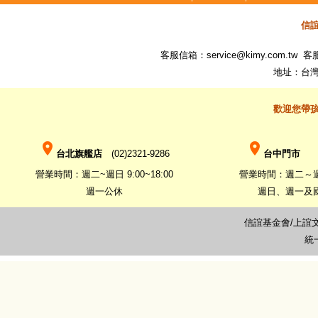
信
客服信箱：
service@kimy.com.tw
客服專
地址：台灣
歡迎您帶
place
place
台北旗艦店
(02)2321-9286
台中門市
(0
營業時間：週二~週日 9:00~18:00
營業時間：週二～週六 
週一公休
週日、週一及
信誼基金會/上誼
統一