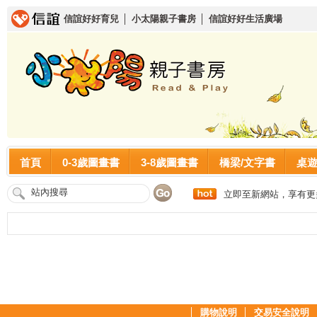
信誼好好育兒
│
小太陽親子書房
│
信誼好好生活廣場
首頁
0-3歲圖畫書
3-8歲圖畫書
橋梁/文字書
桌
立即至新網站，享有更
│
購物說明
│
交易安全說明