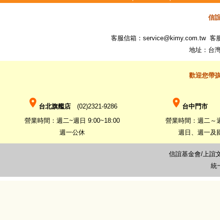
信
客服信箱：
service@kimy.com.tw
客服專
地址：台灣
歡迎您帶
place
place
台北旗艦店
(02)2321-9286
台中門市
(0
營業時間：週二~週日 9:00~18:00
營業時間：週二～週六 
週一公休
週日、週一及
信誼基金會/上誼
統一