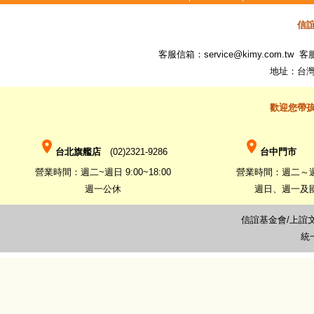
信
客服信箱：
service@kimy.com.tw
客服專
地址：台灣
歡迎您帶
place
place
台北旗艦店
(02)2321-9286
台中門市
(0
營業時間：週二~週日 9:00~18:00
營業時間：週二～週六 
週一公休
週日、週一及
信誼基金會/上誼
統一