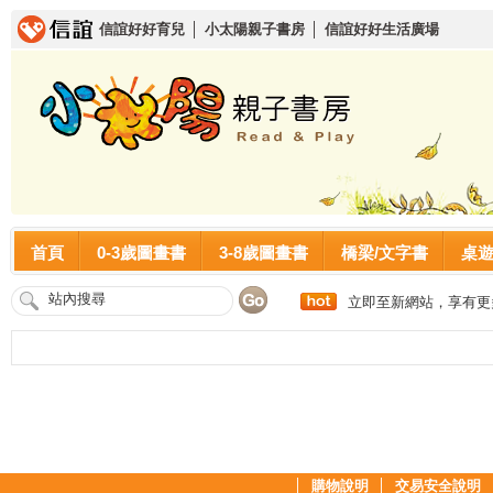
信誼好好育兒
│
小太陽親子書房
│
信誼好好生活廣場
首頁
0-3歲圖畫書
3-8歲圖畫書
橋梁/文字書
桌
立即至新網站，享有更
│
購物說明
│
交易安全說明