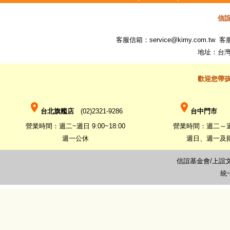
信
客服信箱：
service@kimy.com.tw
客服專
地址：台灣
歡迎您帶
place
place
台北旗艦店
(02)2321-9286
台中門市
(0
營業時間：週二~週日 9:00~18:00
營業時間：週二～週六 
週一公休
週日、週一及
信誼基金會/上誼
統一