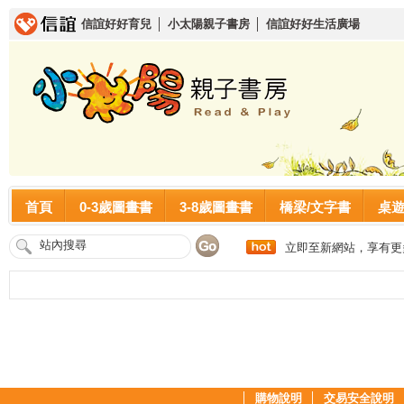
信誼好好育兒
│
小太陽親子書房
│
信誼好好生活廣場
首頁
0-3歲圖畫書
3-8歲圖畫書
橋梁/文字書
桌
立即至新網站，享有更
│
購物說明
│
交易安全說明