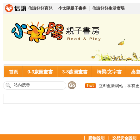
信誼好好育兒
│
小太陽親子書房
│
信誼好好生活廣場
首頁
0-3歲圖畫書
3-8歲圖畫書
橋梁/文字書
桌
立即至新網站，享有更
│
購物說明
│
交易安全說明