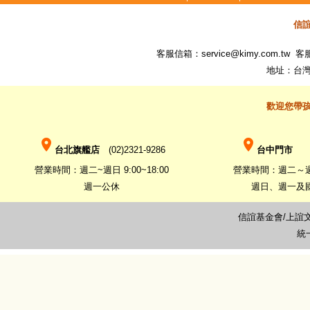
信
客服信箱：
service@kimy.com.tw
客服專
地址：台灣
歡迎您帶
place
place
台北旗艦店
(02)2321-9286
台中門市
(0
營業時間：週二~週日 9:00~18:00
營業時間：週二～週六 
週一公休
週日、週一及
信誼基金會/上誼
統一