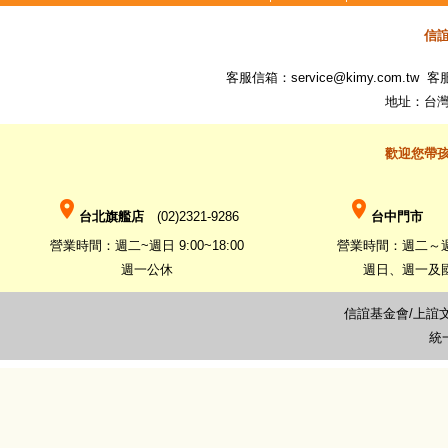
信
客服信箱：
service@kimy.com.tw
客服專
地址：台灣
歡迎您帶
place
place
台北旗艦店
(02)2321-9286
台中門市
(0
營業時間：週二~週日 9:00~18:00
營業時間：週二～週六 
週一公休
週日、週一及
信誼基金會/上誼
統一