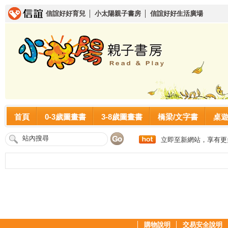
信誼好好育兒
│
小太陽親子書房
│
信誼好好生活廣場
首頁
0-3歲圖畫書
3-8歲圖畫書
橋梁/文字書
桌
立即至新網站，享有更
│
購物說明
│
交易安全說明