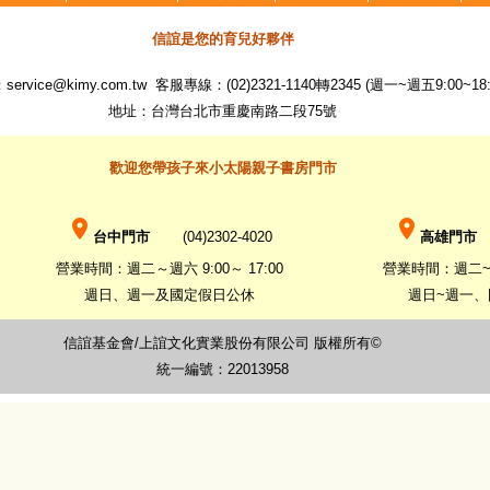
信誼是您的育兒好夥伴
：
service@kimy.com.tw
客服專線：(02)2321-1140轉2345 (週一~週五9:00~18:
地址：台灣台北市重慶南路二段75號
歡迎您帶孩子來小太陽親子書房門市
place
place
台中門市
(04)2302-4020
高雄門市
(
營業時間：週二～週六 9:00～ 17:00
營業時間：週二~週六
週日、週一及國定假日公休
週日~週一
信誼基金會/上誼文化實業股份有限公司 版權所有©
統一編號：22013958