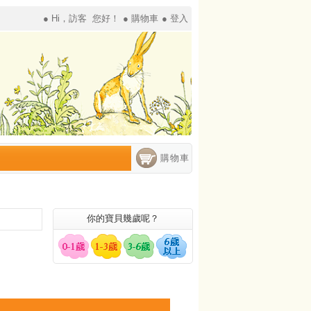
● Hi，
訪客
您好！
● 購物車
● 登入
購物車
你的寶貝幾歲呢？