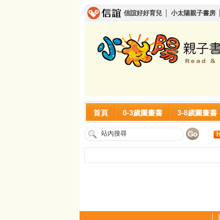
信誼好好育兒
│
小太陽親子書房
首頁
0-3歲圖畫書
3-8歲圖畫書
│