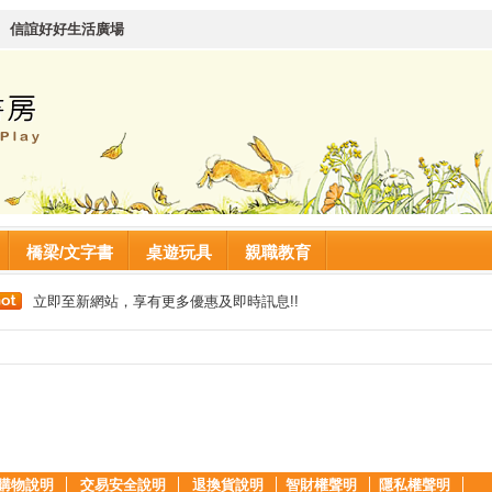
│
信誼好好生活廣場
橋梁/文字書
桌遊玩具
親職教育
立即至新網站，享有更多優惠及即時訊息!!
購物說明
│
交易安全說明
│
退換貨說明
│
智財權聲明
│
隱私權聲明
│