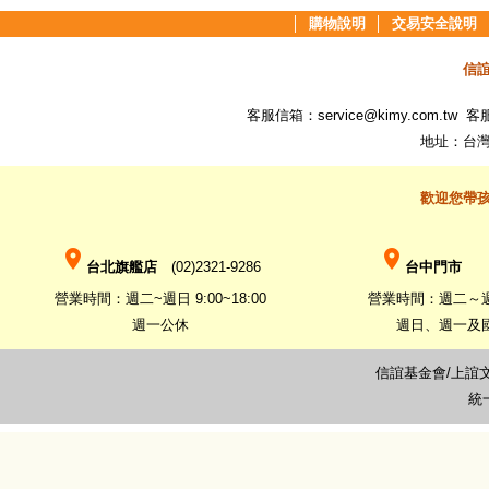
│
購物說明
│
交易安全說明
信
客服信箱：
service@kimy.com.tw
客服專
地址：台灣
歡迎您帶
place
place
台北旗艦店
(02)2321-9286
台中門市
(0
營業時間：週二~週日 9:00~18:00
營業時間：週二～週六 
週一公休
週日、週一及
信誼基金會/上誼
統一