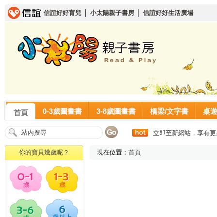
信誼好好育兒
│
小太陽親子書房
│
信誼好好生活廣場
0-3歲圖畫書
3-8歲圖畫書
橋梁/文字書
桌
首頁
立即至新網站，享有更
你的寶貝幾歲呢？
現在位置：
首頁